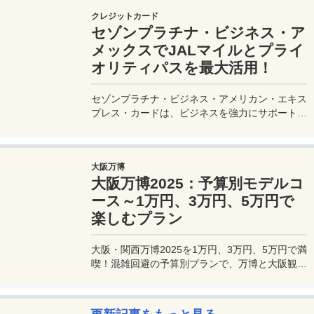
クレジットカード
セゾンプラチナ・ビジネス・ア
メックスでJALマイルとプライ
オリティパスを最大活用！
セゾンプラチナ・ビジネス・アメリカン・エキス
プレス・カードは、ビジネスを強力にサポートす
るプラチナカードです。世界中の空港ラウンジを
利用できるプライオリティパスが付帯。さらに、
JALマイルが効率的に貯まり、出張が多い方にも
大阪万博
最適です。初年度の年会費無料も魅力。ステータ
大阪万博2025：予算別モデルコ
スと実用性を兼ね備えたビジネスカードで、あな
たのビジネスをワンランクアップさせませんか？
ース～1万円、3万円、5万円で
楽しむプラン
大阪・関西万博2025を1万円、3万円、5万円で満
喫！混雑回避の予算別プランで、万博と大阪観光
を初心者でも楽しむコツを解説。