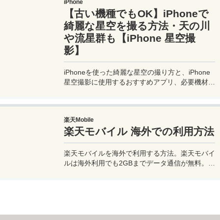
iPhone
便利な情報、かかった費用など様々な情報をお届
【古い機種でもOK】iPhoneで
け！夫婦喧嘩あり、ホロッと涙することもあり、
中年夫婦の等身大旅行記ブログ。
綺麗な星空を撮る方法・天の川
や流星群も【iPhone 星空撮
影】
iPhoneを使った綺麗な星空の撮り方と、iPhone
星空撮影に使用するおすすめアプリ、必要機材な
どを紹介。最新機種でなくても取れる方法です。
このiPhoneの星空撮影方法を使えば肉眼でも見
るのがやっとな天の川や星雲、そして運が良けれ
楽天Mobile
ば流星群の流れ星も撮影可能なので、iPhoneで
楽天モバイル 海外での利用方法
綺麗な星空撮影をしたいときはチャレンジしてみ
よう。
楽天モバイルを海外で利用する方法。楽天モバイ
ルは海外利用でも2GBまでデータ通信が無料。ま
た楽天モバイル専用アプリの楽天リンクを使え
ば、海外から日本への電話も通話料無料で利用で
きて高額請求も回避できる。