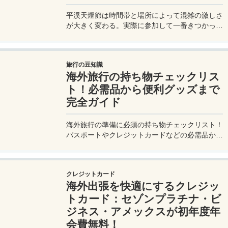
平溪天燈節は時間帯と場所によって混雑の激しさ
が大きく変わる。実際に参加して一番きつかった
のはどこか。十分老街、会場周辺、帰り道まで体
験をもとに整理した。
旅行の豆知識
海外旅行の持ち物チェックリス
ト！必需品から便利グッズまで
完全ガイド
海外旅行の準備に必須の持ち物チェックリスト！
パスポートやクレジットカードなどの必需品か
ら、便利グッズ、シーン別のおすすめアイテムま
で詳しく紹介。初心者から上級者まで、忘れ物ゼ
ロで快適な旅を実現するための完全ガイド。メジ
クレジットカード
ャートリップで今すぐチェック！
海外出張を快適にするクレジッ
トカード：セゾンプラチナ・ビ
ジネス・アメックスが初年度年
会費無料！