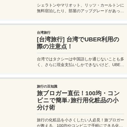
シェラトンやマリオット、リッツ・カールトンに
無料宿泊したり、部屋のアップグレードがあった
り、無料でレイトチェックアウトできたり…。世
界中を旅するモリオとミヅキの旅行をアップグレ
ードさせた「 マリオットアメックス プレミアム
台湾旅行
カード 」の魅力とメリット、デメリットを交え
[台湾旅行] 台湾でUBER利用の
詳しく紹介していきたい。
際の注意点！
台湾ではタクシーは中国語しか通じないことも多
く、さらに現金支払いしかできないけど、UBER
でタクシーを呼べば目的地選択も支払いもUBER
アプリを通してできるので非常に便利。でも
UBER利用は気をつけないと思わぬ高額請求に見
旅行の豆知識
舞われることもあるので注意が必要だ。
旅ブロガー直伝！100均・コン
ビニで簡単♪旅行用化粧品の小
分け術
旅行の化粧品を小さくしたい人必見！旅ブロガー
が教える、100均やコンビニで手軽にできる化粧