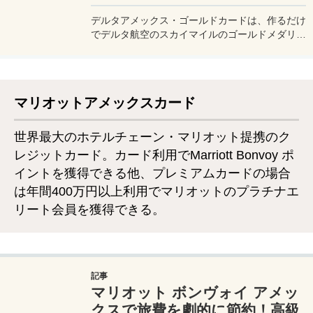
デルタアメックス・ゴールドカードは、作るだけ
でデルタ航空のスカイマイルのゴールドメダリオ
ン会員になれる夢の様なゴールドカード。ゴール
ド会員になれば、座席アップグレード、優先搭
乗、ビジネスクラスラウンジ利用もOK。そんな
デルタアメックスゴールドカードのメリットとデ
マリオットアメックスカード
メリットをカードホルダーの私が徹底解説した
い。
世界最大のホテルチェーン・マリオット提携のク
レジットカード。カード利用でMarriott Bonvoy ポ
イントを獲得できる他、プレミアムカードの場合
は年間400万円以上利用でマリオットのプラチナエ
リート会員を獲得できる。
記事
マリオット ボンヴォイ アメッ
クスで旅費を劇的に節約！高級