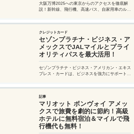
大阪万博2025への東京からのアクセスを徹底解
説！新幹線、飛行機、高速バス、自家用車のルー
トや所要時間、料金、注意点を網羅。夢洲会場へ
の最適な移動手段を見つけて、快適な旅を計画し
よう。
クレジットカード
セゾンプラチナ・ビジネス・ア
メックスでJALマイルとプライ
オリティパスを最大活用！
セゾンプラチナ・ビジネス・アメリカン・エキス
プレス・カードは、ビジネスを強力にサポートす
るプラチナカードです。世界中の空港ラウンジを
利用できるプライオリティパスが付帯。さらに、
JALマイルが効率的に貯まり、出張が多い方にも
記事
最適です。初年度の年会費無料も魅力。ステータ
マリオット ボンヴォイ アメッ
スと実用性を兼ね備えたビジネスカードで、あな
たのビジネスをワンランクアップさせませんか？
クスで旅費を劇的に節約！高級
ホテルに無料宿泊＆マイルで飛
行機代も無料！