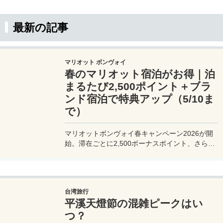
ダになったり、憧れの高級ホテルに無料で泊まれ
たり…。飛行機に乗った時にアップグレードがあ
ったり、空港のVIPラウンジで無料でお酒を飲ん
最新の記事
だり食事をして優雅に過ごしたり。少ない旅費で
優雅に過ごせるおすすめのクレジットカードを集
めています。旅行好きな人はぜひ参考にしてくだ
さい。
マリオット ボンヴォイ
春のマリオット宿泊がお得｜泊
まるたび2,500ポイント＋ブラ
ンド宿泊で特典アップ（5/10ま
で）
マリオットボンヴォイ春キャンペーン2026が開
始。滞在ごとに2,500ボーナスポイント、さらに
異なるブランド宿泊でエリートナイト1泊分を追
加獲得できます。登録期限・対象期間・注意点を
わかりやすく解説。
台湾旅行
平溪天燈節の混雑ピークはい
つ？