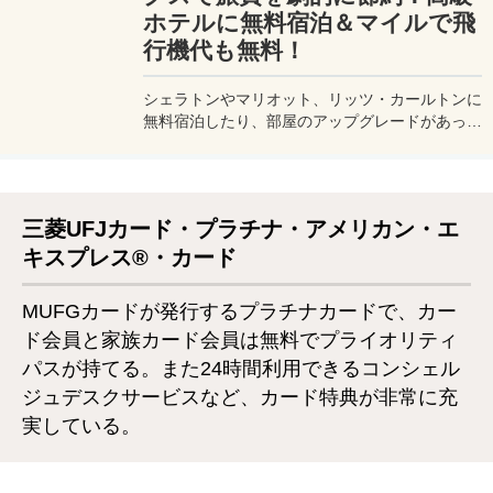
ホテルに無料宿泊＆マイルで飛
行機代も無料！
シェラトンやマリオット、リッツ・カールトンに
無料宿泊したり、部屋のアップグレードがあった
り、無料でレイトチェックアウトできたり…。世
界中を旅するモリオとミヅキの旅行をアップグレ
ードさせた「 マリオットアメックス プレミアム
カード 」の魅力とメリット、デメリットを交え
三菱UFJカード・プラチナ・アメリカン・エ
詳しく紹介していきたい。
キスプレス®・カード
MUFGカードが発行するプラチナカードで、カー
ド会員と家族カード会員は無料でプライオリティ
パスが持てる。また24時間利用できるコンシェル
ジュデスクサービスなど、カード特典が非常に充
実している。