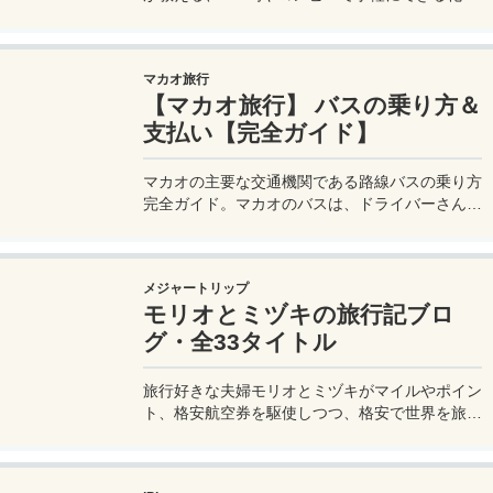
品の小分け術。漏れずに簡単持ち運び♪旅行準備
を楽に済ませるコツを詳しく紹介。
マカオ旅行
【マカオ旅行】 バスの乗り方＆
支払い【完全ガイド】
マカオの主要な交通機関である路線バスの乗り方
完全ガイド。マカオのバスは、ドライバーさんも
英語はあまり通じないしお釣りも出ない。利用方
法を知らないとトラブルの原因にもなる。マカオ
旅行に行く前にマカオのバスの乗り方や支払い方
メジャートリップ
法を知って、現地での移動に備えよう。
モリオとミヅキの旅行記ブロ
グ・全33タイトル
旅行好きな夫婦モリオとミヅキがマイルやポイン
ト、格安航空券を駆使しつつ、格安で世界を旅す
る顔が見える旅行記ブログ。搭乗した飛行機やク
ルーズ船の中の様子、ホテルのレビュー、美味し
いレストラン、お得に旅行できる裏技、旅先での