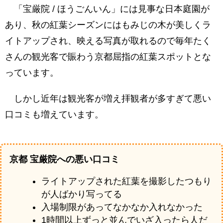
宝厳院の夜間拝観（ライトアップ）・獅子吼の
「宝厳院 / ほうごんいん」には見事な日本庭園が
庭
あり、秋の紅葉シーズンにはもみじの木が美しくラ
緑から赤へと移り変わる紅葉・一番の紅葉の見
イトアップされ、映える写真が取れるので毎年たく
頃
さんの観光客で賑わう京都屈指の紅葉スポットとな
本堂襖絵の特別公開
っています。
宝厳院の本堂
しかし近年は観光客が増え拝観者が多すぎて悪い
本堂近くの砂紋
口コミも増えています。
宝厳院 本堂は撮影禁止・襖絵は必見！
紅葉のトンネル
京都 宝厳院への悪い口コミ
宝厳院の紅葉・夜間特別拝観 / ライトアップ・
まとめ
ライトアップされた紅葉を撮影したつもり
が人ばかり写ってる
入場制限があってなかなか入れなかった
1時間以上ずっと並んでいざ入ったら人だ