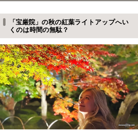
「宝厳院」の秋の紅葉ライトアップへいくのは
時間の無駄？
「宝厳院」の秋の紅葉ライトアップへい
宝厳院の場所・行き方（アクセス方法）
くのは時間の無駄？
2024年宝厳院 特別拝観 ライトアップの拝観料
と時間 / 時期と裏技
宝厳院の夜間拝観（ライトアップ）の入り口と
夜間拝観の服装
宝厳院 入り口のお店
鮮やかな彩りは必見！宝厳院の紅葉ライトアッ
プ
まだ緑色のもみじも
宝厳院の夜間拝観・ライトアップされた紅葉
宝厳寺の苔は均一で美しい