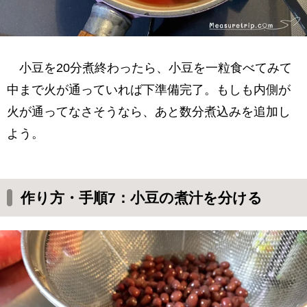
小豆を20分煮終わったら、小豆を一粒食べてみて
中まで火が通っていれば下準備完了。もしも内側が
火が通ってなさそうなら、あと数分煮込みを追加し
よう。
作り方・手順7：小豆の煮汁を分ける