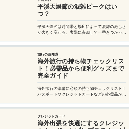
平溪天燈節の混雑ピークはい
つ？
平溪天燈節は時間帯と場所によって混雑の激しさ
が大きく変わる。実際に参加して一番きつかった
のはどこか。十分老街、会場周辺、帰り道まで体
験をもとに整理した。
旅行の豆知識
海外旅行の持ち物チェックリス
ト！必需品から便利グッズまで
完全ガイド
海外旅行の準備に必須の持ち物チェックリスト！
パスポートやクレジットカードなどの必需品か
ら、便利グッズ、シーン別のおすすめアイテムま
で詳しく紹介。初心者から上級者まで、忘れ物ゼ
ロで快適な旅を実現するための完全ガイド。メジ
クレジットカード
ャートリップで今すぐチェック！
海外出張を快適にするクレジッ