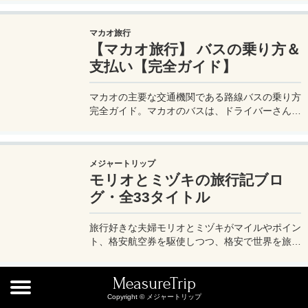
を楽に済ませるコツを詳しく紹介。
マカオ旅行
【マカオ旅行】 バスの乗り方＆
支払い【完全ガイド】
マカオの主要な交通機関である路線バスの乗り方
完全ガイド。マカオのバスは、ドライバーさんも
英語はあまり通じないしお釣りも出ない。利用方
法を知らないとトラブルの原因にもなる。マカオ
旅行に行く前にマカオのバスの乗り方や支払い方
メジャートリップ
法を知って、現地での移動に備えよう。
モリオとミヅキの旅行記ブロ
グ・全33タイトル
旅行好きな夫婦モリオとミヅキがマイルやポイン
ト、格安航空券を駆使しつつ、格安で世界を旅す
る顔が見える旅行記ブログ。搭乗した飛行機やク
ルーズ船の中の様子、ホテルのレビュー、美味し
MeasureTrip
いレストラン、お得に旅行できる裏技、旅先での
iPhone
便利な情報、かかった費用など様々な情報をお届
Copyright © メジャートリップ