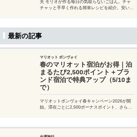
夫 モリオが作る毎日の気取らないごはん。チャ
チャッと手早く作れる簡単レシピを紹介。安いお
肉を美味しく食べるコツや、簡単で絶品の調理法
など、普段から私がやっている様々な料理の秘訣
をお届けします♪
最新の記事
マリオット ボンヴォイ
春のマリオット宿泊がお得｜泊
まるたび2,500ポイント＋ブラ
ンド宿泊で特典アップ（5/10ま
で）
マリオットボンヴォイ春キャンペーン2026が開
始。滞在ごとに2,500ボーナスポイント、さらに
異なるブランド宿泊でエリートナイト1泊分を追
加獲得できます。登録期限・対象期間・注意点を
わかりやすく解説。
台湾旅行