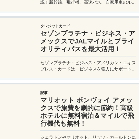
説！新幹線、飛行機、高速バス、自家用車のルー
トや所要時間、料金、注意点を網羅。夢洲会場へ
の最適な移動手段を見つけて、快適な旅を計画し
よう。
クレジットカード
セゾンプラチナ・ビジネス・ア
メックスでJALマイルとプライ
オリティパスを最大活用！
セゾンプラチナ・ビジネス・アメリカン・エキス
プレス・カードは、ビジネスを強力にサポートす
るプラチナカードです。世界中の空港ラウンジを
利用できるプライオリティパスが付帯。さらに、
JALマイルが効率的に貯まり、出張が多い方にも
記事
最適です。初年度の年会費無料も魅力。ステータ
マリオット ボンヴォイ アメッ
スと実用性を兼ね備えたビジネスカードで、あな
たのビジネスをワンランクアップさせませんか？
クスで旅費を劇的に節約！高級
ホテルに無料宿泊＆マイルで飛
行機代も無料！
シェラトンやマリオット、リッツ・カールトンに