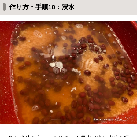
作り方・手順10：浸水