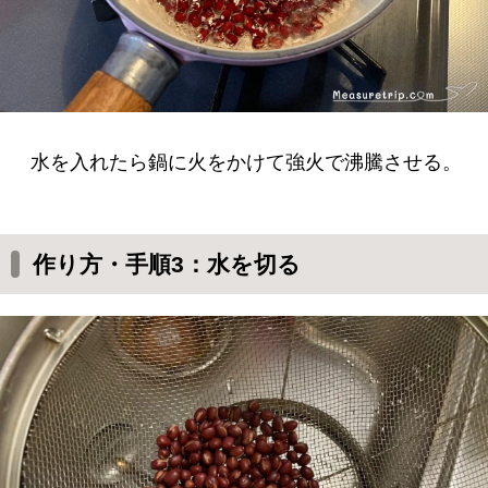
水を入れたら鍋に火をかけて強火で沸騰させる。
作り方・手順3：水を切る