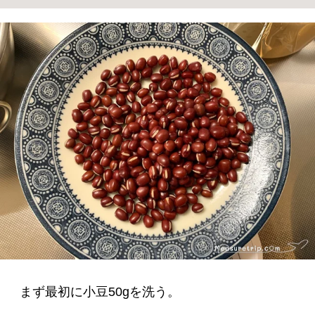
まず最初に小豆50gを洗う。