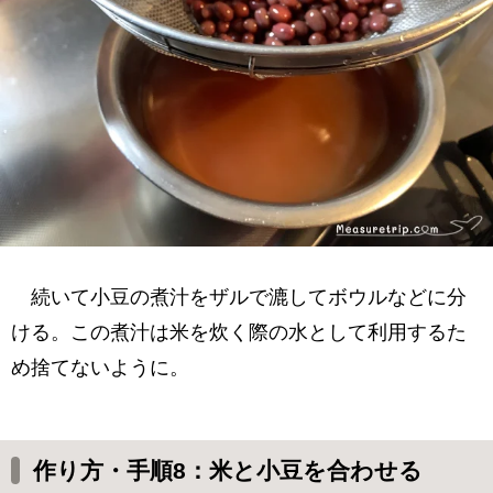
続いて小豆の煮汁をザルで漉してボウルなどに分
ける。この煮汁は米を炊く際の水として利用するた
め捨てないように。
作り方・手順8：米と小豆を合わせる