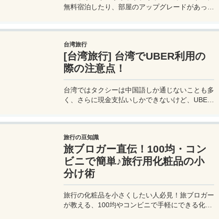
無料宿泊したり、部屋のアップグレードがあった
り、無料でレイトチェックアウトできたり…。世
界中を旅するモリオとミヅキの旅行をアップグレ
ードさせた「 マリオットアメックス プレミアム
台湾旅行
カード 」の魅力とメリット、デメリットを交え
[台湾旅行] 台湾でUBER利用の
詳しく紹介していきたい。
際の注意点！
台湾ではタクシーは中国語しか通じないことも多
く、さらに現金支払いしかできないけど、UBER
でタクシーを呼べば目的地選択も支払いもUBER
アプリを通してできるので非常に便利。でも
UBER利用は気をつけないと思わぬ高額請求に見
旅行の豆知識
舞われることもあるので注意が必要だ。
旅ブロガー直伝！100均・コン
ビニで簡単♪旅行用化粧品の小
分け術
旅行の化粧品を小さくしたい人必見！旅ブロガー
が教える、100均やコンビニで手軽にできる化粧
品の小分け術。漏れずに簡単持ち運び♪旅行準備