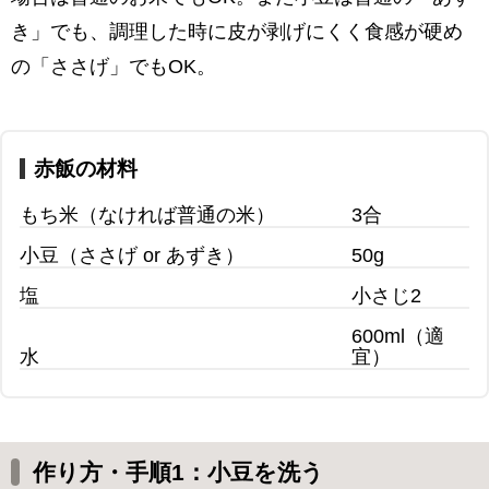
き」でも、調理した時に皮が剥げにくく食感が硬め
の「ささげ」でもOK。
赤飯の材料
もち米（なければ普通の米）
3合
小豆（ささげ or あずき）
50g
塩
小さじ2
600ml（適
水
宜）
作り方・手順1：小豆を洗う