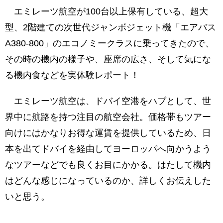
米とローズマリーソース
エミレーツ航空が100台以上保有している、超大
型、2階建ての次世代ジャンボジェット機「エアバス
エコノミーの機内食2：チキン
A380-800」のエコノミークラスに乗ってきたので、
エコノミーの機内食3：タンドリーチキン
その時の機内の様子や、座席の広さ、そして気にな
エコノミーの機内食4：ビーフの煮込みロ
る機内食などを実体験レポート！
ーズマリー添え
夜中に出てくるアイスクリーム
エミレーツ航空は、ドバイ空港をハブとして、世
エミレーツ航空のA380
界中に航路を持つ注目の航空会社。価格帯もツアー
向けにはかなりお得な運賃を提供しているため、日
本を出てドバイを経由してヨーロッパへ向かうよう
なツアーなどでも良くお目にかかる。はたして機内
はどんな感じになっているのか、詳しくお伝えした
いと思う。