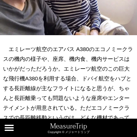
エミレーツ航空のエアバス A380のエコノミークラ
スの機内の様子や、座席、機内食、機内サービスは
いかがだっただろうか。エミレーツ航空のこの巨大
な飛行機A380を利用する場合、ドバイ航空をハブと
する長距離線が主なフライトになると思うが、ちゃ
んと長距離乗っても問題ないような座席やエンター
テイメントが用意されている。ただエコノミークラ
スでの長距離移動というのは、どんな機材であって
MeasureTrip
も多少は疲れてしまうもの。そのため、長距離線に
Copyright © メジャートリップ