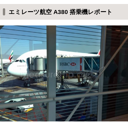
エミレーツ航空 A380 エコノミークラスの機内
エミレーツ航空 A380 搭乗機レポート
エコノミークラスの座席
女性が座った時のシートピッチの感じ
男性が座った時のシートピッチの感じ
座席の設備
アメニティグッズ
エミレーツ航空のCAさん
機内サービスと機内食
機内に搭乗後すぐのおしぼりサービス
最初のドリンクサービス
お酒も充実
エコノミーの機内食1：ラムとインディカ