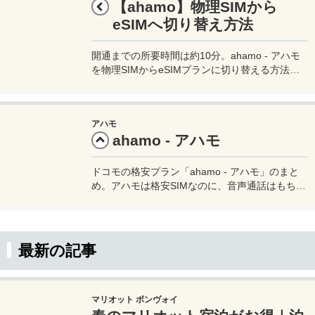
【ahamo】物理SIMから
eSIMへ切り替え方法
開通までの所要時間は約10分。ahamo - アハモ
を物理SIMからeSIMプランに切り替える方法。
変更に際して手数料は掛からず無料なので、気軽
にeSIMに切り替えOKです。
アハモ
ahamo - アハモ
ドコモの格安プラン「ahamo - アハモ」のまと
め。アハモは格安SIMなのに、音声通話はもちろ
ん、月々30GBまでデータ通信もOK。さらに追加
料金無しで世界中91の国と地域でデータ通信が
できるので、海外旅行にも最適。
最新の記事
マリオット ボンヴォイ