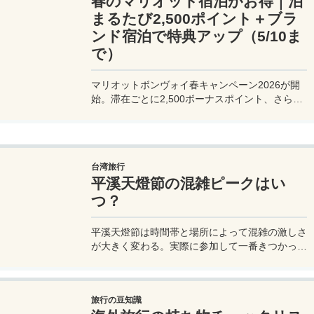
春のマリオット宿泊がお得｜泊
まるたび2,500ポイント＋ブラ
ンド宿泊で特典アップ（5/10ま
で）
マリオットボンヴォイ春キャンペーン2026が開
始。滞在ごとに2,500ボーナスポイント、さらに
異なるブランド宿泊でエリートナイト1泊分を追
加獲得できます。登録期限・対象期間・注意点を
わかりやすく解説。
台湾旅行
平溪天燈節の混雑ピークはい
つ？
平溪天燈節は時間帯と場所によって混雑の激しさ
が大きく変わる。実際に参加して一番きつかった
のはどこか。十分老街、会場周辺、帰り道まで体
験をもとに整理した。
旅行の豆知識