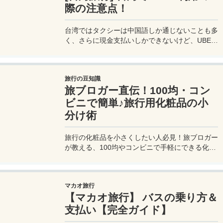
際の注意点！
台湾ではタクシーは中国語しか通じないことも多
く、さらに現金支払いしかできないけど、UBER
でタクシーを呼べば目的地選択も支払いもUBER
アプリを通してできるので非常に便利。でも
UBER利用は気をつけないと思わぬ高額請求に見
旅行の豆知識
舞われることもあるので注意が必要だ。
旅ブロガー直伝！100均・コン
ビニで簡単♪旅行用化粧品の小
分け術
旅行の化粧品を小さくしたい人必見！旅ブロガー
が教える、100均やコンビニで手軽にできる化粧
品の小分け術。漏れずに簡単持ち運び♪旅行準備
を楽に済ませるコツを詳しく紹介。
マカオ旅行
【マカオ旅行】 バスの乗り方＆
支払い【完全ガイド】