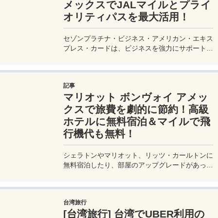
メックスでJALマイルとプライ
オリティパスを最大活用！
セゾンプラチナ・ビジネス・アメリカン・エキス
プレス・カードは、ビジネスを強力にサポートす
るプラチナカードです。世界中の空港ラウンジを
利用できるプライオリティパスが付帯。さらに、
JALマイルが効率的に貯まり、出張が多い方にも
記事
最適です。初年度の年会費無料も魅力。ステータ
マリオット ボンヴォイ アメッ
スと実用性を兼ね備えたビジネスカードで、あな
たのビジネスをワンランクアップさせませんか？
クスで旅費を劇的に節約！高級
ホテルに無料宿泊＆マイルで飛
行機代も無料！
シェラトンやマリオット、リッツ・カールトンに
無料宿泊したり、部屋のアップグレードがあった
り、無料でレイトチェックアウトできたり…。世
界中を旅するモリオとミヅキの旅行をアップグレ
ードさせた「 マリオットアメックス プレミアム
台湾旅行
カード 」の魅力とメリット、デメリットを交え
[台湾旅行] 台湾でUBER利用の
詳しく紹介していきたい。