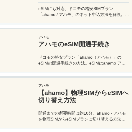
eSIMにも対応、ドコモの格安SIMプラン
「ahamo / アハモ」のネット申込方法を解説。
ahamo（アハモ）の申し込みは自分でオンライ
ン申し込みをする必要があるので、操作に迷った
らこのガイドを参考にどうぞ。
アハモ
アハモのeSIM開通手続き
ドコモの格安プラン「ahamo（アハモ）」の
eSIMの開通手続きの方法。eSIMはahamo アハ
モを申し込んだら、すぐにダウンロードして開通
手続きを行えば、すぐに利用することが出来るの
で非常に便利です。
アハモ
【ahamo】物理SIMからeSIMへ
切り替え方法
開通までの所要時間は約10分。ahamo - アハモ
を物理SIMからeSIMプランに切り替える方法。
変更に際して手数料は掛からず無料なので、気軽
にeSIMに切り替えOKです。