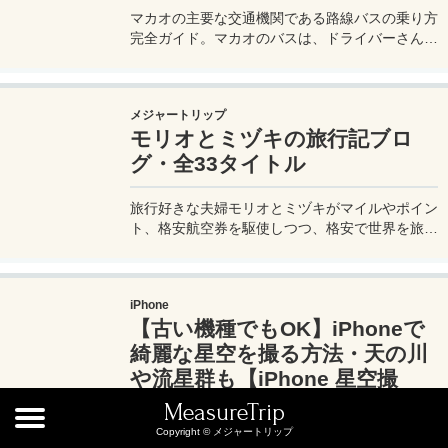
マカオの主要な交通機関である路線バスの乗り方
完全ガイド。マカオのバスは、ドライバーさんも
英語はあまり通じないしお釣りも出ない。利用方
法を知らないとトラブルの原因にもなる。マカオ
旅行に行く前にマカオのバスの乗り方や支払い方
メジャートリップ
法を知って、現地での移動に備えよう。
モリオとミヅキの旅行記ブロ
グ・全33タイトル
旅行好きな夫婦モリオとミヅキがマイルやポイン
ト、格安航空券を駆使しつつ、格安で世界を旅す
る顔が見える旅行記ブログ。搭乗した飛行機やク
ルーズ船の中の様子、ホテルのレビュー、美味し
いレストラン、お得に旅行できる裏技、旅先での
iPhone
便利な情報、かかった費用など様々な情報をお届
【古い機種でもOK】iPhoneで
け！夫婦喧嘩あり、ホロッと涙することもあり、
中年夫婦の等身大旅行記ブログ。
綺麗な星空を撮る方法・天の川
や流星群も【iPhone 星空撮
影】
MeasureTrip
Copyright © メジャートリップ