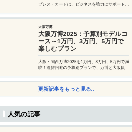
プレス・カードは、ビジネスを強力にサポートす
るプラチナカードです。世界中の空港ラウンジを
利用できるプライオリティパスが付帯。さらに、
JALマイルが効率的に貯まり、出張が多い方にも
大阪万博
最適です。初年度の年会費無料も魅力。ステータ
大阪万博2025：予算別モデルコ
スと実用性を兼ね備えたビジネスカードで、あな
たのビジネスをワンランクアップさせませんか？
ース～1万円、3万円、5万円で
楽しむプラン
大阪・関西万博2025を1万円、3万円、5万円で満
喫！混雑回避の予算別プランで、万博と大阪観光
を初心者でも楽しむコツを解説。
更新記事をもっと見る..
人気の記事