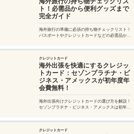
海外旅行の持ち物チェックリス
ト！必需品から便利グッズまで
完全ガイド
海外旅行の準備に必須の持ち物チェックリスト！
パスポートやクレジットカードなどの必需品か
ら、便利グッズ、シーン別のおすすめアイテムま
で詳しく紹介。初心者から上級者まで、忘れ物ゼ
ロで快適な旅を実現するための完全ガイド。メジ
クレジットカード
ャートリップで今すぐチェック！
海外出張を快適にするクレジッ
トカード：セゾンプラチナ・ビ
ジネス・アメックスが初年度年
会費無料！
海外出張向けクレジットカードの選び方を解説！
セゾンプラチナ・ビジネス・アメックスは初年度
年会費無料、セゾンマイルクラブでJALマイル高
還元とラウンジ無料！
クレジットカード