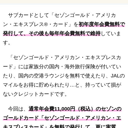
り、無料でレイトチェックアウトできたり…。世
界中を旅するモリオとミヅキの旅行をアップグレ
ードさせた「 マリオットアメックス プレミアム
サブカードとして「セゾンゴールド・アメリカ
カード 」の魅力とメリット、デメリットを交え
詳しく紹介していきたい。
ン・エキスプレス®・カード」を
初年度年会費無料で
発行して、その後も毎年年会費無料で維持
していま
す。
「セゾンゴールド・アメリカン・エキスプレスカ
ード」には家族分の国内・海外旅行保険が付いてい
たり、国内の空港ラウンジを無料で使えたり、JALの
マイルをお得に貯められたり…と、持っていて損が
ないクレジットカードです。
今回は、
通常年会費11,000円（税込）のセゾンの
ゴールドカード「セゾンゴールド・アメリカン・エ
キスプレスカード」を無料で発行して、更に実質