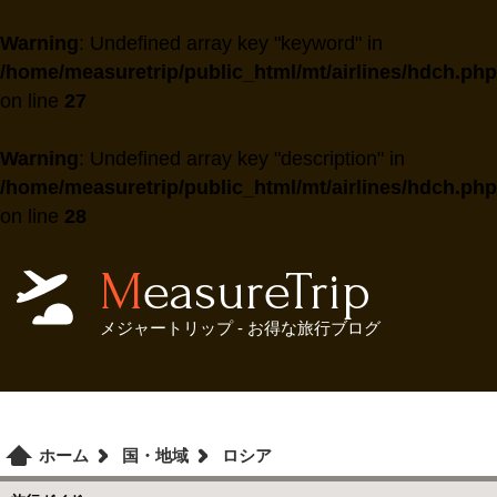
Warning
: Undefined array key "keyword" in
/home/measuretrip/public_html/mt/airlines/hdch.php
on line
27
Warning
: Undefined array key "description" in
/home/measuretrip/public_html/mt/airlines/hdch.php
on line
28
MeasureTrip
メジャートリップ - お得な旅行ブログ
ホーム
国・地域
ロシア