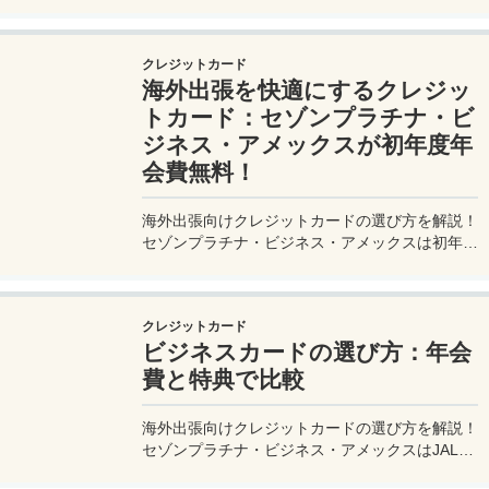
ら、便利グッズ、シーン別のおすすめアイテムま
で詳しく紹介。初心者から上級者まで、忘れ物ゼ
ロで快適な旅を実現するための完全ガイド。メジ
クレジットカード
ャートリップで今すぐチェック！
海外出張を快適にするクレジッ
トカード：セゾンプラチナ・ビ
ジネス・アメックスが初年度年
会費無料！
海外出張向けクレジットカードの選び方を解説！
セゾンプラチナ・ビジネス・アメックスは初年度
年会費無料、セゾンマイルクラブでJALマイル高
還元とラウンジ無料！
クレジットカード
ビジネスカードの選び方：年会
費と特典で比較
海外出張向けクレジットカードの選び方を解説！
セゾンプラチナ・ビジネス・アメックスはJALマ
イル高還元とラウンジ無料で出張を快適に。年会