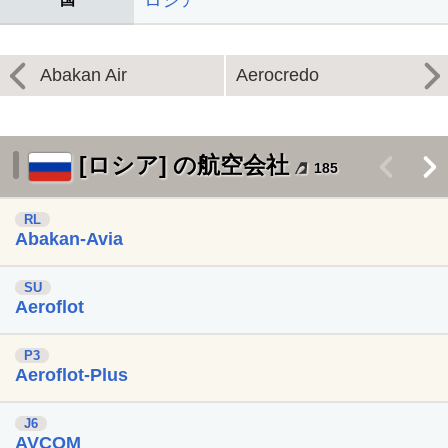
ロシア
Abakan Air
Aerocredo
[ロシア] の航空会社
<
>
185
RL
Abakan-Avia
SU
Aeroflot
P3
Aeroflot-Plus
J6
AVCOM