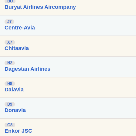
BU
Buryat Airlines Aircompany
J7
Centre-Avia
X7
Chitaavia
N2
Dagestan Airlines
H8
Dalavia
D9
Donavia
G8
Enkor JSC