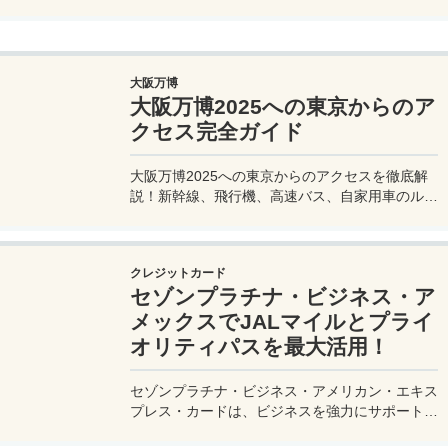
を効率的に楽しむ旅プランをご紹介。
大阪万博
大阪万博2025への東京からのア
クセス完全ガイド
大阪万博2025への東京からのアクセスを徹底解
説！新幹線、飛行機、高速バス、自家用車のルー
トや所要時間、料金、注意点を網羅。夢洲会場へ
の最適な移動手段を見つけて、快適な旅を計画し
よう。
クレジットカード
セゾンプラチナ・ビジネス・ア
メックスでJALマイルとプライ
オリティパスを最大活用！
セゾンプラチナ・ビジネス・アメリカン・エキス
プレス・カードは、ビジネスを強力にサポートす
るプラチナカードです。世界中の空港ラウンジを