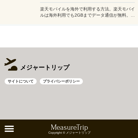
よう。
楽天モバイルを海外で利用する方法。楽天モバイ
ルは海外利用でも2GBまでデータ通信が無料。ま
た楽天モバイル専用アプリの楽天リンクを使え
ば、海外から日本への電話も通話料無料で利用で
きて高額請求も回避できる。
メジャートリップ
サイトについて
プライバシーポリシー
MeasureTrip
Copyright © メジャートリップ