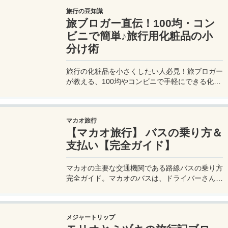
UBER利用は気をつけないと思わぬ高額請求に見
旅行の豆知識
舞われることもあるので注意が必要だ。
旅ブロガー直伝！100均・コン
ビニで簡単♪旅行用化粧品の小
分け術
旅行の化粧品を小さくしたい人必見！旅ブロガー
が教える、100均やコンビニで手軽にできる化粧
品の小分け術。漏れずに簡単持ち運び♪旅行準備
を楽に済ませるコツを詳しく紹介。
マカオ旅行
【マカオ旅行】 バスの乗り方＆
支払い【完全ガイド】
マカオの主要な交通機関である路線バスの乗り方
完全ガイド。マカオのバスは、ドライバーさんも
英語はあまり通じないしお釣りも出ない。利用方
法を知らないとトラブルの原因にもなる。マカオ
旅行に行く前にマカオのバスの乗り方や支払い方
メジャートリップ
法を知って、現地での移動に備えよう。