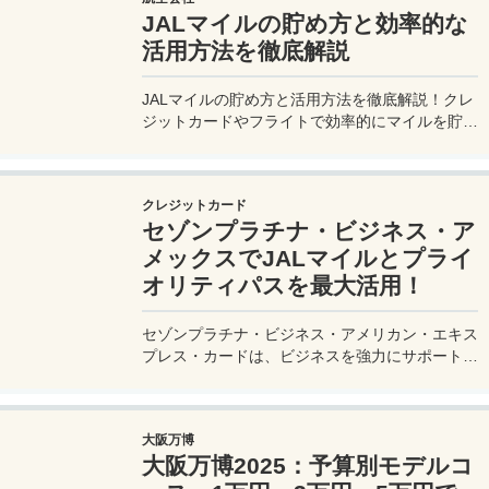
JALマイルの貯め方と効率的な
活用方法を徹底解説
JALマイルの貯め方と活用方法を徹底解説！クレ
ジットカードやフライトで効率的にマイルを貯
め、特典航空券をゲット。セゾンプラチナ・ビジ
ネス・アメックスでビジネス経費をマイルに！
クレジットカード
セゾンプラチナ・ビジネス・ア
メックスでJALマイルとプライ
オリティパスを最大活用！
セゾンプラチナ・ビジネス・アメリカン・エキス
プレス・カードは、ビジネスを強力にサポートす
るプラチナカードです。世界中の空港ラウンジを
利用できるプライオリティパスが付帯。さらに、
JALマイルが効率的に貯まり、出張が多い方にも
大阪万博
最適です。初年度の年会費無料も魅力。ステータ
大阪万博2025：予算別モデルコ
スと実用性を兼ね備えたビジネスカードで、あな
たのビジネスをワンランクアップさせませんか？