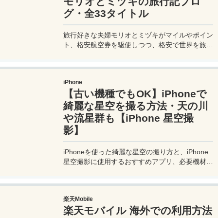
モリオとミヅキの旅行記ブロ
グ・全33タイトル
旅行好きな夫婦モリオとミヅキがマイルやポイン
ト、格安航空券を駆使しつつ、格安で世界を旅す
る顔が見える旅行記ブログ。搭乗した飛行機やク
ルーズ船の中の様子、ホテルのレビュー、美味し
いレストラン、お得に旅行できる裏技、旅先での
iPhone
便利な情報、かかった費用など様々な情報をお届
【古い機種でもOK】iPhoneで
け！夫婦喧嘩あり、ホロッと涙することもあり、
中年夫婦の等身大旅行記ブログ。
綺麗な星空を撮る方法・天の川
や流星群も【iPhone 星空撮
影】
iPhoneを使った綺麗な星空の撮り方と、iPhone
星空撮影に使用するおすすめアプリ、必要機材な
どを紹介。最新機種でなくても取れる方法です。
このiPhoneの星空撮影方法を使えば肉眼でも見
るのがやっとな天の川や星雲、そして運が良けれ
楽天Mobile
ば流星群の流れ星も撮影可能なので、iPhoneで
楽天モバイル 海外での利用方法
綺麗な星空撮影をしたいときはチャレンジしてみ