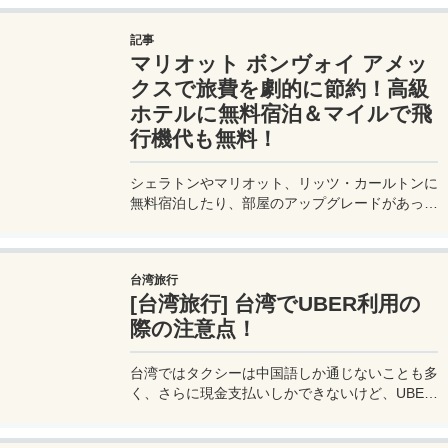
利用できるプライオリティパスが付帯。さらに、
JALマイルが効率的に貯まり、出張が多い方にも
記事
最適です。初年度の年会費無料も魅力。ステータ
マリオット ボンヴォイ アメッ
スと実用性を兼ね備えたビジネスカードで、あな
たのビジネスをワンランクアップさせませんか？
クスで旅費を劇的に節約！高級
ホテルに無料宿泊＆マイルで飛
行機代も無料！
シェラトンやマリオット、リッツ・カールトンに
無料宿泊したり、部屋のアップグレードがあった
り、無料でレイトチェックアウトできたり…。世
界中を旅するモリオとミヅキの旅行をアップグレ
ードさせた「 マリオットアメックス プレミアム
台湾旅行
カード 」の魅力とメリット、デメリットを交え
[台湾旅行] 台湾でUBER利用の
詳しく紹介していきたい。
際の注意点！
台湾ではタクシーは中国語しか通じないことも多
く、さらに現金支払いしかできないけど、UBER
でタクシーを呼べば目的地選択も支払いもUBER
アプリを通してできるので非常に便利。でも