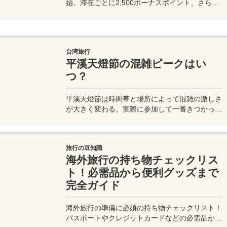
始。滞在ごとに2,500ボーナスポイント、さらに
異なるブランド宿泊でエリートナイト1泊分を追
加獲得できます。登録期限・対象期間・注意点を
わかりやすく解説。
台湾旅行
平溪天燈節の混雑ピークはい
つ？
平溪天燈節は時間帯と場所によって混雑の激しさ
が大きく変わる。実際に参加して一番きつかった
のはどこか。十分老街、会場周辺、帰り道まで体
験をもとに整理した。
旅行の豆知識
海外旅行の持ち物チェックリス
ト！必需品から便利グッズまで
完全ガイド
海外旅行の準備に必須の持ち物チェックリスト！
パスポートやクレジットカードなどの必需品か