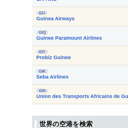
GIJ
Guinea Airways
GIQ
Guinee Paramount Airlines
GIY
Probiz Guinee
GIK
Seba Airlines
GIH
Union des Transports Africains de G
世界の空港を検索