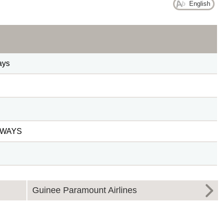
English
ays
RWAYS
Guinee Paramount Airlines