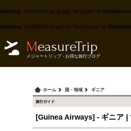
Warning
: Undefined array key "keyword" in
/home/meas
Warning
: Undefined array key "description" in
/home/me
MeasureTrip
メジャートリップ - お得な旅行ブログ
ホーム
国・地域
ギニア
旅行ガイド
[Guinea Airways] - ギ