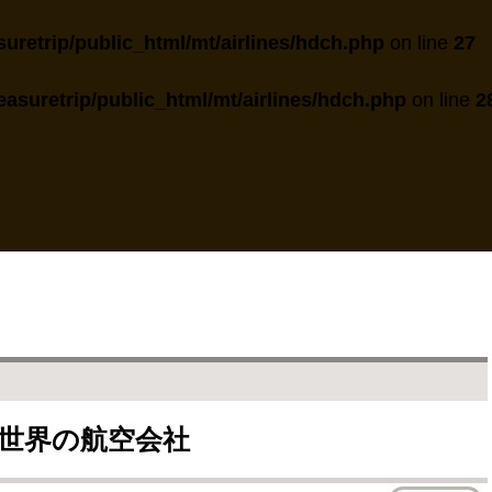
uretrip/public_html/mt/airlines/hdch.php
on line
27
asuretrip/public_html/mt/airlines/hdch.php
on line
2
ニア | 世界の航空会社