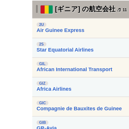
[ギニア] の航空会社
11
2U
Air Guinee Express
2S
Star Equatorial Airlines
GIL
African International Transport
GIZ
Africa Airlines
GIC
Compagnie de Bauxites de Guinee
GIB
GR-Avia