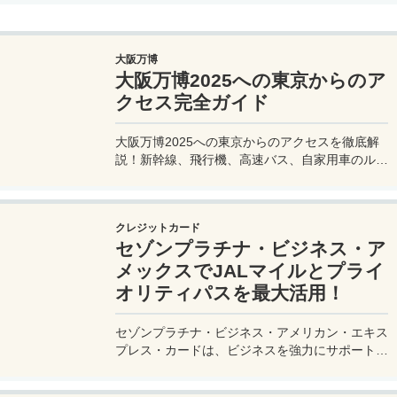
大阪万博
大阪万博2025への東京からのア
クセス完全ガイド
大阪万博2025への東京からのアクセスを徹底解
説！新幹線、飛行機、高速バス、自家用車のルー
トや所要時間、料金、注意点を網羅。夢洲会場へ
の最適な移動手段を見つけて、快適な旅を計画し
よう。
クレジットカード
セゾンプラチナ・ビジネス・ア
メックスでJALマイルとプライ
オリティパスを最大活用！
セゾンプラチナ・ビジネス・アメリカン・エキス
プレス・カードは、ビジネスを強力にサポートす
るプラチナカードです。世界中の空港ラウンジを
利用できるプライオリティパスが付帯。さらに、