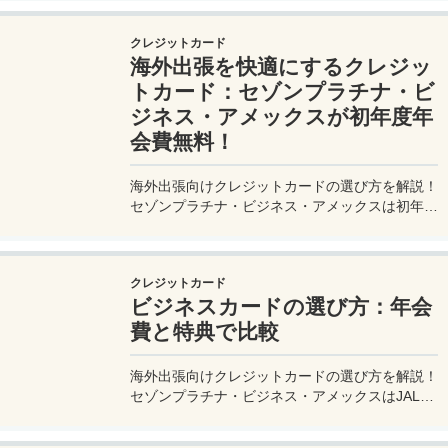
で詳しく紹介。初心者から上級者まで、忘れ物ゼ
ロで快適な旅を実現するための完全ガイド。メジ
クレジットカード
ャートリップで今すぐチェック！
海外出張を快適にするクレジッ
トカード：セゾンプラチナ・ビ
ジネス・アメックスが初年度年
会費無料！
海外出張向けクレジットカードの選び方を解説！
セゾンプラチナ・ビジネス・アメックスは初年度
年会費無料、セゾンマイルクラブでJALマイル高
還元とラウンジ無料！
クレジットカード
ビジネスカードの選び方：年会
費と特典で比較
海外出張向けクレジットカードの選び方を解説！
セゾンプラチナ・ビジネス・アメックスはJALマ
イル高還元とラウンジ無料で出張を快適に。年会
費33,000円！