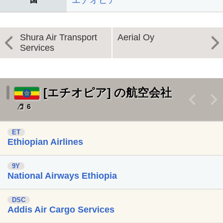
エチオピア
Shura Air Transport
Aerial Oy
Services
[エチオピア] の航空会社
<
>
6
ET
Ethiopian Airlines
9Y
National Airways Ethiopia
DSC
Addis Air Cargo Services