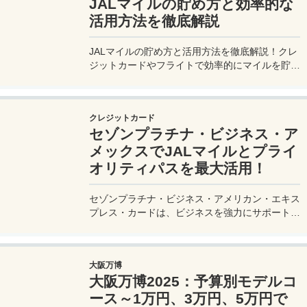
JALマイルの貯め方と効率的な
活用方法を徹底解説
JALマイルの貯め方と活用方法を徹底解説！クレ
ジットカードやフライトで効率的にマイルを貯
め、特典航空券をゲット。セゾンプラチナ・ビジ
ネス・アメックスでビジネス経費をマイルに！
クレジットカード
セゾンプラチナ・ビジネス・ア
メックスでJALマイルとプライ
オリティパスを最大活用！
セゾンプラチナ・ビジネス・アメリカン・エキス
プレス・カードは、ビジネスを強力にサポートす
るプラチナカードです。世界中の空港ラウンジを
利用できるプライオリティパスが付帯。さらに、
JALマイルが効率的に貯まり、出張が多い方にも
大阪万博
最適です。初年度の年会費無料も魅力。ステータ
大阪万博2025：予算別モデルコ
スと実用性を兼ね備えたビジネスカードで、あな
たのビジネスをワンランクアップさせませんか？
ース～1万円、3万円、5万円で