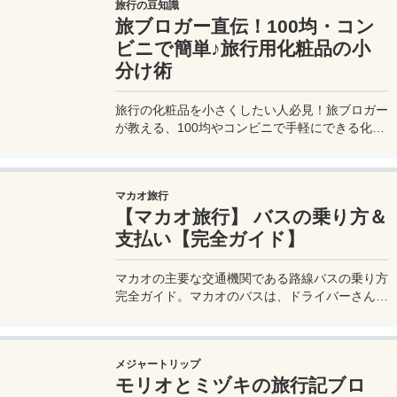
旅行の豆知識
舞われることもあるので注意が必要だ。
旅ブロガー直伝！100均・コン
ビニで簡単♪旅行用化粧品の小
分け術
旅行の化粧品を小さくしたい人必見！旅ブロガー
が教える、100均やコンビニで手軽にできる化粧
品の小分け術。漏れずに簡単持ち運び♪旅行準備
を楽に済ませるコツを詳しく紹介。
マカオ旅行
【マカオ旅行】 バスの乗り方＆
支払い【完全ガイド】
マカオの主要な交通機関である路線バスの乗り方
完全ガイド。マカオのバスは、ドライバーさんも
英語はあまり通じないしお釣りも出ない。利用方
法を知らないとトラブルの原因にもなる。マカオ
旅行に行く前にマカオのバスの乗り方や支払い方
メジャートリップ
法を知って、現地での移動に備えよう。
モリオとミヅキの旅行記ブロ