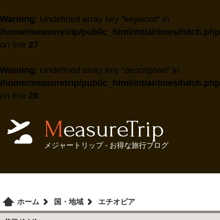
Warning
: Undefined array key "keyword" in
/home/measuretrip/public_html/mt/airlines/hdch.php
on line
27
Warning
: Undefined array key "description" in
/home/measuretrip/public_html/mt/airlines/hdch.php
on line
28
MeasureTrip
メジャートリップ - お得な旅行ブログ
ホーム
国・地域
エチオピア