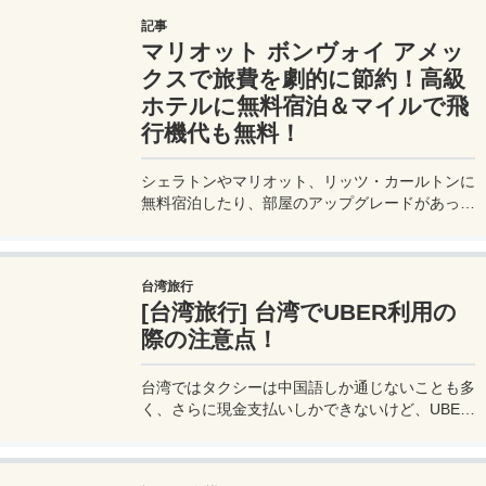
JALマイルが効率的に貯まり、出張が多い方にも
記事
最適です。初年度の年会費無料も魅力。ステータ
マリオット ボンヴォイ アメッ
スと実用性を兼ね備えたビジネスカードで、あな
たのビジネスをワンランクアップさせませんか？
クスで旅費を劇的に節約！高級
ホテルに無料宿泊＆マイルで飛
行機代も無料！
シェラトンやマリオット、リッツ・カールトンに
無料宿泊したり、部屋のアップグレードがあった
り、無料でレイトチェックアウトできたり…。世
界中を旅するモリオとミヅキの旅行をアップグレ
ードさせた「 マリオットアメックス プレミアム
台湾旅行
カード 」の魅力とメリット、デメリットを交え
[台湾旅行] 台湾でUBER利用の
詳しく紹介していきたい。
際の注意点！
台湾ではタクシーは中国語しか通じないことも多
く、さらに現金支払いしかできないけど、UBER
でタクシーを呼べば目的地選択も支払いもUBER
アプリを通してできるので非常に便利。でも
UBER利用は気をつけないと思わぬ高額請求に見