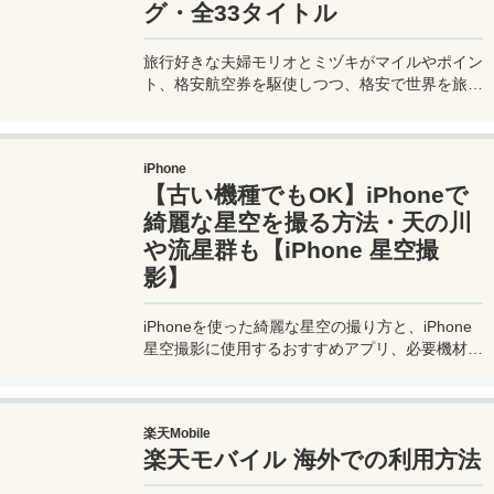
グ・全33タイトル
旅行好きな夫婦モリオとミヅキがマイルやポイン
ト、格安航空券を駆使しつつ、格安で世界を旅す
る顔が見える旅行記ブログ。搭乗した飛行機やク
ルーズ船の中の様子、ホテルのレビュー、美味し
いレストラン、お得に旅行できる裏技、旅先での
iPhone
便利な情報、かかった費用など様々な情報をお届
【古い機種でもOK】iPhoneで
け！夫婦喧嘩あり、ホロッと涙することもあり、
中年夫婦の等身大旅行記ブログ。
綺麗な星空を撮る方法・天の川
や流星群も【iPhone 星空撮
影】
iPhoneを使った綺麗な星空の撮り方と、iPhone
星空撮影に使用するおすすめアプリ、必要機材な
どを紹介。最新機種でなくても取れる方法です。
このiPhoneの星空撮影方法を使えば肉眼でも見
るのがやっとな天の川や星雲、そして運が良けれ
楽天Mobile
ば流星群の流れ星も撮影可能なので、iPhoneで
楽天モバイル 海外での利用方法
綺麗な星空撮影をしたいときはチャレンジしてみ
よう。