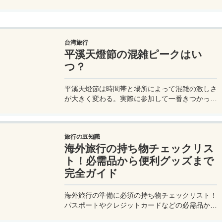
異なるブランド宿泊でエリートナイト1泊分を追
加獲得できます。登録期限・対象期間・注意点を
わかりやすく解説。
台湾旅行
平溪天燈節の混雑ピークはい
つ？
平溪天燈節は時間帯と場所によって混雑の激しさ
が大きく変わる。実際に参加して一番きつかった
のはどこか。十分老街、会場周辺、帰り道まで体
験をもとに整理した。
旅行の豆知識
海外旅行の持ち物チェックリス
ト！必需品から便利グッズまで
完全ガイド
海外旅行の準備に必須の持ち物チェックリスト！
パスポートやクレジットカードなどの必需品か
ら、便利グッズ、シーン別のおすすめアイテムま