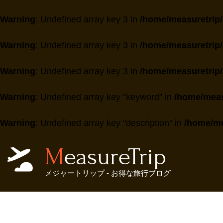
Warning
: Undefined array key 3 in
/home/measuretrip/
Warning
: Undefined array key 3 in
/home/measuretrip/
Warning
: Undefined array key 3 in
/home/measuretrip/
Warning
: Undefined array key "keyword" in
/home/meas
Warning
: Undefined array key "description" in
/home/me
MeasureTrip
メジャートリップ - お得な旅行ブログ