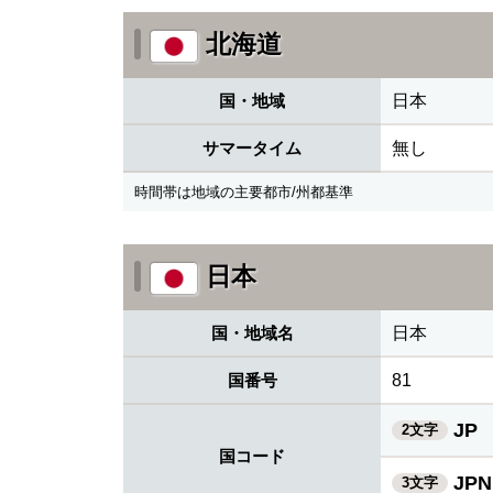
北海道
国・地域
日本
サマータイム
無し
時間帯は地域の主要都市/州都基準
日本
国・地域名
日本
国番号
81
JP
2文字
国コード
JPN
3文字