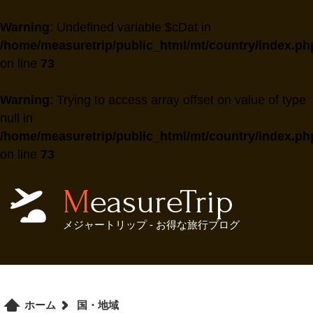
Warning
: Undefined variable $cDat in
/home/measuretrip/public_html/mt/country/index.ph
on line
73
Warning
: Trying to access array offset on value of type
null in
/home/measuretrip/public_html/mt/country/index.ph
on line
73
MeasureTrip
メジャートリップ - お得な旅行ブログ
ホーム
国・地域