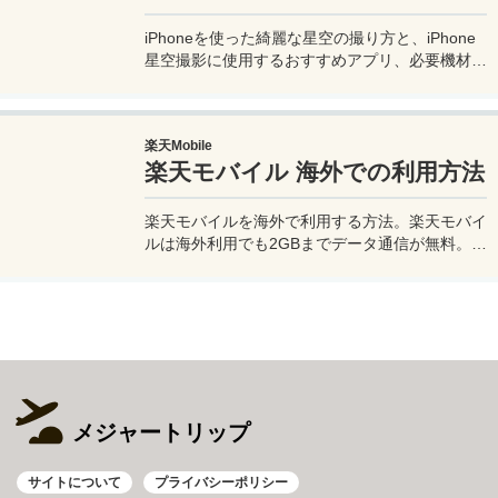
iPhoneを使った綺麗な星空の撮り方と、iPhone
星空撮影に使用するおすすめアプリ、必要機材な
どを紹介。最新機種でなくても取れる方法です。
このiPhoneの星空撮影方法を使えば肉眼でも見
るのがやっとな天の川や星雲、そして運が良けれ
楽天Mobile
ば流星群の流れ星も撮影可能なので、iPhoneで
楽天モバイル 海外での利用方法
綺麗な星空撮影をしたいときはチャレンジしてみ
よう。
楽天モバイルを海外で利用する方法。楽天モバイ
ルは海外利用でも2GBまでデータ通信が無料。ま
た楽天モバイル専用アプリの楽天リンクを使え
ば、海外から日本への電話も通話料無料で利用で
きて高額請求も回避できる。
メジャートリップ
サイトについて
プライバシーポリシー