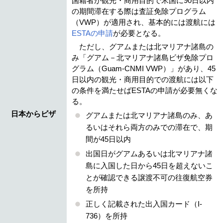
国籍者が観光・商用目的で米国に90日以内
の期間滞在する際は査証免除プログラム
（VWP）が適用され、基本的には渡航には
ESTAの申請
が必要となる。
ただし、グアムまたは北マリアナ諸島の
み「グアム－北マリアナ諸島ビザ免除プロ
グラム（Guam-CNMI VWP）」があり、45
日以内の観光・商用目的での渡航には以下
の条件を満たせばESTAの申請が必要無くな
る。
日本からビザ
グアムまたは北マリアナ諸島のみ、あ
るいはそれら両方のみでの滞在で、期
間が45日以内
出国日がグアムあるいは北マリアナ諸
島に入国した日から45日を超えないこ
とが確認できる譲渡不可の往復航空券
を所持
正しく記載された出入国カード（I-
736）を所持