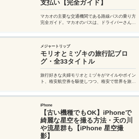
支払い【完全ガイド】
マカオの主要な交通機関である路線バスの乗り方
完全ガイド。マカオのバスは、ドライバーさんも
英語はあまり通じないしお釣りも出ない。利用方
法を知らないとトラブルの原因にもなる。マカオ
旅行に行く前にマカオのバスの乗り方や支払い方
メジャートリップ
法を知って、現地での移動に備えよう。
モリオとミヅキの旅行記ブロ
グ・全33タイトル
旅行好きな夫婦モリオとミヅキがマイルやポイン
ト、格安航空券を駆使しつつ、格安で世界を旅す
る顔が見える旅行記ブログ。搭乗した飛行機やク
ルーズ船の中の様子、ホテルのレビュー、美味し
いレストラン、お得に旅行できる裏技、旅先での
iPhone
便利な情報、かかった費用など様々な情報をお届
【古い機種でもOK】iPhoneで
け！夫婦喧嘩あり、ホロッと涙することもあり、
中年夫婦の等身大旅行記ブログ。
綺麗な星空を撮る方法・天の川
や流星群も【iPhone 星空撮
影】