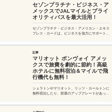
セゾンプラチナ・ビジネス・ア
メックスでJALマイルとプライ
オリティパスを最大活用！
セゾンプラチナ・ビジネス・アメリカン・エキス
プレス・カードは、ビジネスを強力にサポートす
るプラチナカードです。世界中の空港ラウンジを
利用できるプライオリティパスが付帯。さらに、
JALマイルが効率的に貯まり、出張が多い方にも
記事
最適です。初年度の年会費無料も魅力。ステータ
マリオット ボンヴォイ アメッ
スと実用性を兼ね備えたビジネスカードで、あな
たのビジネスをワンランクアップさせませんか？
クスで旅費を劇的に節約！高級
ホテルに無料宿泊＆マイルで飛
行機代も無料！
シェラトンやマリオット、リッツ・カールトンに
無料宿泊したり、部屋のアップグレードがあった
り、無料でレイトチェックアウトできたり…。世
界中を旅するモリオとミヅキの旅行をアップグレ
ードさせた「 マリオットアメックス プレミアム