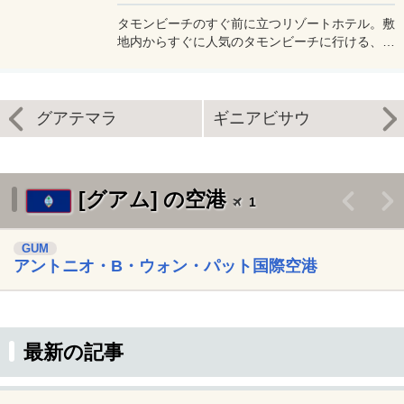
タモンビーチのすぐ前に立つリゾートホテル。敷
地内からすぐに人気のタモンビーチに行ける、好
立地なリゾートホテル。グアムの中心街にも徒歩
20分程度、空港にも車で10分という便利な場所
にある「ホリデイリゾート＆スパ グアム」。
グアテマラ
ギニアビサウ
[グアム] の空港
<
>
1
GUM
アントニオ・B・ウォン・パット国際空港
最新の記事