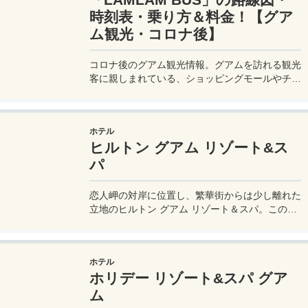
時刻表・乗り方＆料金！【グア
ム観光・コロナ後】
コロナ後のグアム観光情報。グアムを訪れる観光
客に親しまれている、ショッピングモールやチャ
モロビレッジ、恋人岬などを結ぶ赤いシャトルバ
ス「LAMLAM BUS」が復活。再び観光客の便利
なグアム島内の移動手段として利用できるように
ホテル
なったので、そのバスの路線図や乗り方、料金な
ヒルトン グアム リゾート&ス
どを紹介します。
パ
恋人岬の対岸に位置し、繁華街からは少し離れた
立地のヒルトン グアム リゾート＆スパ。このホ
テルの最大の特徴は、それぞれ「メインタワー」
「プレミアタワー」「タシクラブ」と名付けられ
た、目的で選べる3タワーからなる客室である。
ホテル
ホリデー リゾート&スパ グア
ム