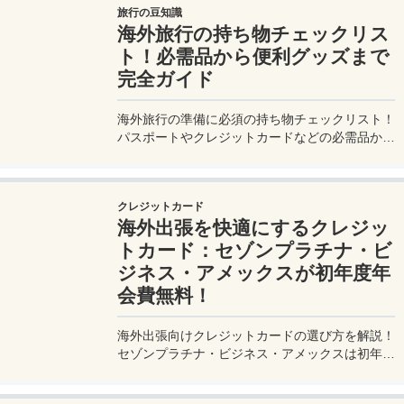
旅行の豆知識
海外旅行の持ち物チェックリス
ト！必需品から便利グッズまで
完全ガイド
海外旅行の準備に必須の持ち物チェックリスト！
パスポートやクレジットカードなどの必需品か
ら、便利グッズ、シーン別のおすすめアイテムま
で詳しく紹介。初心者から上級者まで、忘れ物ゼ
ロで快適な旅を実現するための完全ガイド。メジ
クレジットカード
ャートリップで今すぐチェック！
海外出張を快適にするクレジッ
トカード：セゾンプラチナ・ビ
ジネス・アメックスが初年度年
会費無料！
海外出張向けクレジットカードの選び方を解説！
セゾンプラチナ・ビジネス・アメックスは初年度
年会費無料、セゾンマイルクラブでJALマイル高
還元とラウンジ無料！