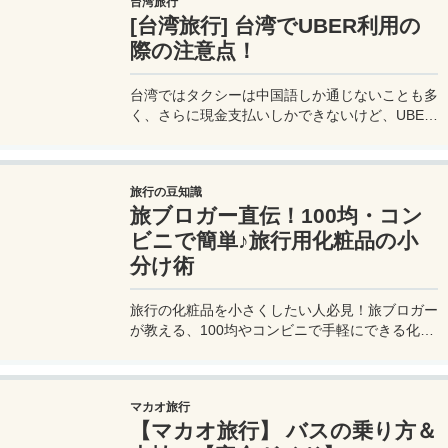
台湾旅行
カード 」の魅力とメリット、デメリットを交え
[台湾旅行] 台湾でUBER利用の
詳しく紹介していきたい。
際の注意点！
台湾ではタクシーは中国語しか通じないことも多
く、さらに現金支払いしかできないけど、UBER
でタクシーを呼べば目的地選択も支払いもUBER
アプリを通してできるので非常に便利。でも
UBER利用は気をつけないと思わぬ高額請求に見
旅行の豆知識
舞われることもあるので注意が必要だ。
旅ブロガー直伝！100均・コン
ビニで簡単♪旅行用化粧品の小
分け術
旅行の化粧品を小さくしたい人必見！旅ブロガー
が教える、100均やコンビニで手軽にできる化粧
品の小分け術。漏れずに簡単持ち運び♪旅行準備
を楽に済ませるコツを詳しく紹介。
マカオ旅行
【マカオ旅行】 バスの乗り方＆