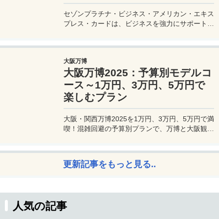
セゾンプラチナ・ビジネス・アメリカン・エキス
プレス・カードは、ビジネスを強力にサポートす
るプラチナカードです。世界中の空港ラウンジを
利用できるプライオリティパスが付帯。さらに、
JALマイルが効率的に貯まり、出張が多い方にも
大阪万博
最適です。初年度の年会費無料も魅力。ステータ
大阪万博2025：予算別モデルコ
スと実用性を兼ね備えたビジネスカードで、あな
たのビジネスをワンランクアップさせませんか？
ース～1万円、3万円、5万円で
楽しむプラン
大阪・関西万博2025を1万円、3万円、5万円で満
喫！混雑回避の予算別プランで、万博と大阪観光
を初心者でも楽しむコツを解説。
更新記事をもっと見る..
人気の記事