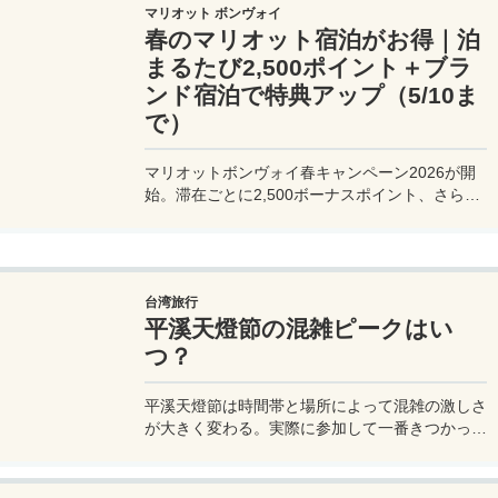
マリオット ボンヴォイ
春のマリオット宿泊がお得｜泊
まるたび2,500ポイント＋ブラ
ンド宿泊で特典アップ（5/10ま
で）
マリオットボンヴォイ春キャンペーン2026が開
始。滞在ごとに2,500ボーナスポイント、さらに
異なるブランド宿泊でエリートナイト1泊分を追
加獲得できます。登録期限・対象期間・注意点を
わかりやすく解説。
台湾旅行
平溪天燈節の混雑ピークはい
つ？
平溪天燈節は時間帯と場所によって混雑の激しさ
が大きく変わる。実際に参加して一番きつかった
のはどこか。十分老街、会場周辺、帰り道まで体
験をもとに整理した。