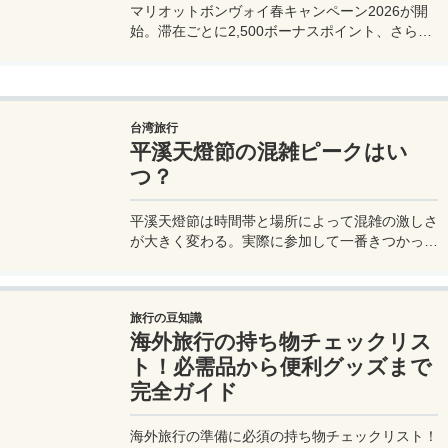
マリオットボンヴォイ春キャンペーン2026が開
始。滞在ごとに2,500ボーナスポイント、さらに
異なるブランド宿泊でエリートナイト1泊分を追
加獲得できます。登録期限・対象期間・注意点を
わかりやすく解説。
台湾旅行
平溪天燈節の混雑ピークはい
つ？
平溪天燈節は時間帯と場所によって混雑の激しさ
が大きく変わる。実際に参加して一番きつかった
のはどこか。十分老街、会場周辺、帰り道まで体
験をもとに整理した。
旅行の豆知識
海外旅行の持ち物チェックリス
ト！必需品から便利グッズまで
完全ガイド
海外旅行の準備に必須の持ち物チェックリスト！