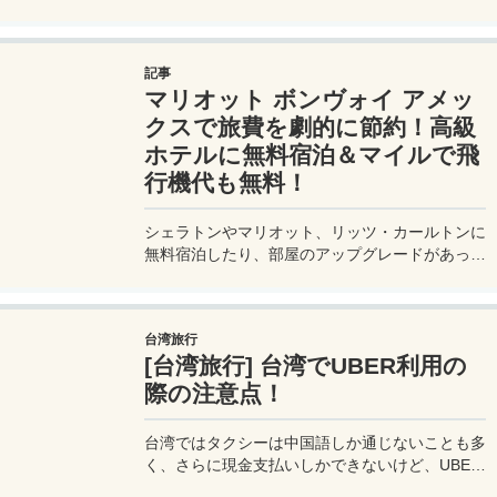
るプラチナカードです。世界中の空港ラウンジを
利用できるプライオリティパスが付帯。さらに、
JALマイルが効率的に貯まり、出張が多い方にも
記事
最適です。初年度の年会費無料も魅力。ステータ
マリオット ボンヴォイ アメッ
スと実用性を兼ね備えたビジネスカードで、あな
たのビジネスをワンランクアップさせませんか？
クスで旅費を劇的に節約！高級
ホテルに無料宿泊＆マイルで飛
行機代も無料！
シェラトンやマリオット、リッツ・カールトンに
無料宿泊したり、部屋のアップグレードがあった
り、無料でレイトチェックアウトできたり…。世
界中を旅するモリオとミヅキの旅行をアップグレ
ードさせた「 マリオットアメックス プレミアム
台湾旅行
カード 」の魅力とメリット、デメリットを交え
[台湾旅行] 台湾でUBER利用の
詳しく紹介していきたい。
際の注意点！
台湾ではタクシーは中国語しか通じないことも多
く、さらに現金支払いしかできないけど、UBER
でタクシーを呼べば目的地選択も支払いもUBER