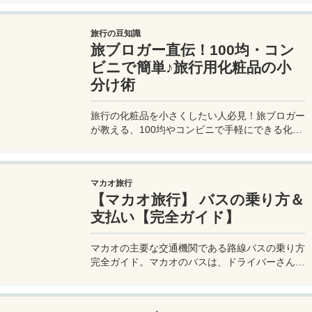
アプリを通してできるので非常に便利。でも
UBER利用は気をつけないと思わぬ高額請求に見
旅行の豆知識
舞われることもあるので注意が必要だ。
旅ブロガー直伝！100均・コン
ビニで簡単♪旅行用化粧品の小
分け術
旅行の化粧品を小さくしたい人必見！旅ブロガー
が教える、100均やコンビニで手軽にできる化粧
品の小分け術。漏れずに簡単持ち運び♪旅行準備
を楽に済ませるコツを詳しく紹介。
マカオ旅行
【マカオ旅行】 バスの乗り方＆
支払い【完全ガイド】
マカオの主要な交通機関である路線バスの乗り方
完全ガイド。マカオのバスは、ドライバーさんも
英語はあまり通じないしお釣りも出ない。利用方
法を知らないとトラブルの原因にもなる。マカオ
旅行に行く前にマカオのバスの乗り方や支払い方