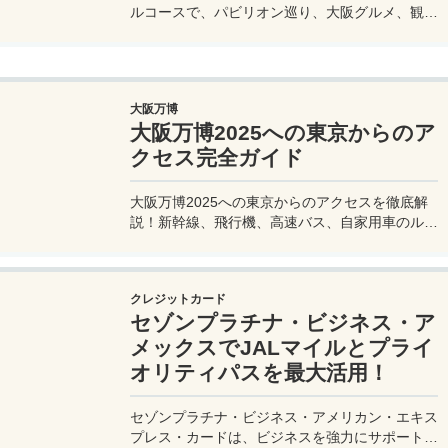
ルコースで、パビリオン巡り、大阪グルメ、観光
を効率的に楽しむ旅プランをご紹介。
大阪万博
大阪万博2025への東京からのア
クセス完全ガイド
大阪万博2025への東京からのアクセスを徹底解
説！新幹線、飛行機、高速バス、自家用車のルー
トや所要時間、料金、注意点を網羅。夢洲会場へ
の最適な移動手段を見つけて、快適な旅を計画し
よう。
クレジットカード
セゾンプラチナ・ビジネス・ア
メックスでJALマイルとプライ
オリティパスを最大活用！
セゾンプラチナ・ビジネス・アメリカン・エキス
プレス・カードは、ビジネスを強力にサポートす