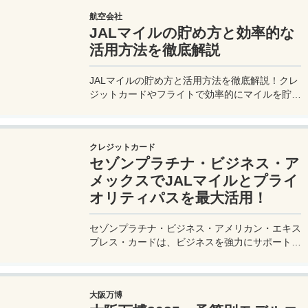
航空会社
JALマイルの貯め方と効率的な
活用方法を徹底解説
JALマイルの貯め方と活用方法を徹底解説！クレ
ジットカードやフライトで効率的にマイルを貯
め、特典航空券をゲット。セゾンプラチナ・ビジ
ネス・アメックスでビジネス経費をマイルに！
クレジットカード
セゾンプラチナ・ビジネス・ア
メックスでJALマイルとプライ
オリティパスを最大活用！
セゾンプラチナ・ビジネス・アメリカン・エキス
プレス・カードは、ビジネスを強力にサポートす
るプラチナカードです。世界中の空港ラウンジを
利用できるプライオリティパスが付帯。さらに、
JALマイルが効率的に貯まり、出張が多い方にも
大阪万博
最適です。初年度の年会費無料も魅力。ステータ