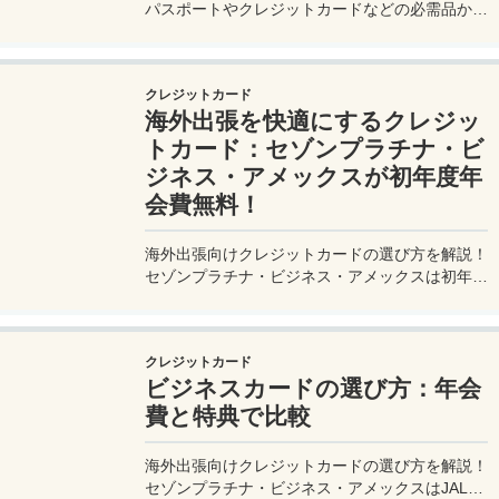
パスポートやクレジットカードなどの必需品か
ら、便利グッズ、シーン別のおすすめアイテムま
で詳しく紹介。初心者から上級者まで、忘れ物ゼ
ロで快適な旅を実現するための完全ガイド。メジ
クレジットカード
ャートリップで今すぐチェック！
海外出張を快適にするクレジッ
トカード：セゾンプラチナ・ビ
ジネス・アメックスが初年度年
会費無料！
海外出張向けクレジットカードの選び方を解説！
セゾンプラチナ・ビジネス・アメックスは初年度
年会費無料、セゾンマイルクラブでJALマイル高
還元とラウンジ無料！
クレジットカード
ビジネスカードの選び方：年会
費と特典で比較
海外出張向けクレジットカードの選び方を解説！
セゾンプラチナ・ビジネス・アメックスはJALマ