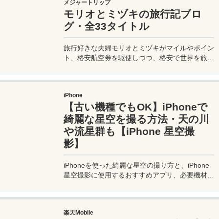
メジャートリップ
法を知って、現地での移動に備えよう。
モリオとミヅキの旅行記ブロ
グ・全33タイトル
旅行好きな夫婦モリオとミヅキがマイルやポイン
ト、格安航空券を駆使しつつ、格安で世界を旅す
る顔が見える旅行記ブログ。搭乗した飛行機やク
ルーズ船の中の様子、ホテルのレビュー、美味し
いレストラン、お得に旅行できる裏技、旅先での
iPhone
便利な情報、かかった費用など様々な情報をお届
【古い機種でもOK】iPhoneで
け！夫婦喧嘩あり、ホロッと涙することもあり、
中年夫婦の等身大旅行記ブログ。
綺麗な星空を撮る方法・天の川
や流星群も【iPhone 星空撮
影】
iPhoneを使った綺麗な星空の撮り方と、iPhone
星空撮影に使用するおすすめアプリ、必要機材な
どを紹介。最新機種でなくても取れる方法です。
このiPhoneの星空撮影方法を使えば肉眼でも見
るのがやっとな天の川や星雲、そして運が良けれ
楽天Mobile
ば流星群の流れ星も撮影可能なので、iPhoneで