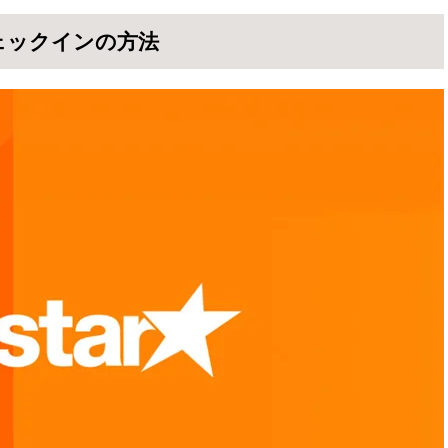
きる時間帯
ェックインの方法
クイン方法
乗者の選択
ライトの選択
入力