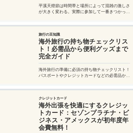
平溪天燈節は時間帯と場所によって混雑の激しさ
が大きく変わる。実際に参加して一番きつかった
のはどこか。十分老街、会場周辺、帰り道まで体
験をもとに整理した。
旅行の豆知識
海外旅行の持ち物チェックリス
ト！必需品から便利グッズまで
完全ガイド
海外旅行の準備に必須の持ち物チェックリスト！
パスポートやクレジットカードなどの必需品か
ら、便利グッズ、シーン別のおすすめアイテムま
で詳しく紹介。初心者から上級者まで、忘れ物ゼ
ロで快適な旅を実現するための完全ガイド。メジ
クレジットカード
ャートリップで今すぐチェック！
海外出張を快適にするクレジッ
トカード：セゾンプラチナ・ビ
ジネス・アメックスが初年度年
会費無料！