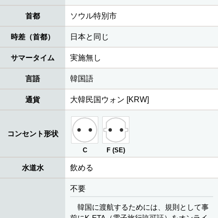
首都
ソウル特別市
時差（首都）
日本と同じ
サマータイム
実施無し
言語
韓国語
通貨
大韓民国ウォン [KRW]
コンセント形状
C
F (SE)
水道水
飲める
不要
韓国に渡航するためには、規則として事
前にK-ETA（電子旅行許可証）をオンライ