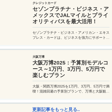
クレジットカード
セゾンプラチナ・ビジネス・ア
メックスでJALマイルとプライ
オリティパスを最大活用！
セゾンプラチナ・ビジネス・アメリカン・エキス
プレス・カードは、ビジネスを強力にサポートす
るプラチナカードです。世界中の空港ラウンジを
利用できるプライオリティパスが付帯。さらに、
JALマイルが効率的に貯まり、出張が多い方にも
大阪万博
最適です。初年度の年会費無料も魅力。ステータ
大阪万博2025：予算別モデルコ
スと実用性を兼ね備えたビジネスカードで、あな
たのビジネスをワンランクアップさせませんか？
ース～1万円、3万円、5万円で
楽しむプラン
大阪・関西万博2025を1万円、3万円、5万円で満
喫！混雑回避の予算別プランで、万博と大阪観光
を初心者でも楽しむコツを解説。
更新記事をもっと見る..