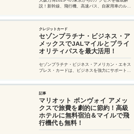
説！新幹線、飛行機、高速バス、自家用車のルー
トや所要時間、料金、注意点を網羅。夢洲会場へ
の最適な移動手段を見つけて、快適な旅を計画し
よう。
クレジットカード
セゾンプラチナ・ビジネス・ア
メックスでJALマイルとプライ
オリティパスを最大活用！
セゾンプラチナ・ビジネス・アメリカン・エキス
プレス・カードは、ビジネスを強力にサポートす
るプラチナカードです。世界中の空港ラウンジを
利用できるプライオリティパスが付帯。さらに、
JALマイルが効率的に貯まり、出張が多い方にも
記事
最適です。初年度の年会費無料も魅力。ステータ
マリオット ボンヴォイ アメッ
スと実用性を兼ね備えたビジネスカードで、あな
たのビジネスをワンランクアップさせませんか？
クスで旅費を劇的に節約！高級
ホテルに無料宿泊＆マイルで飛
行機代も無料！