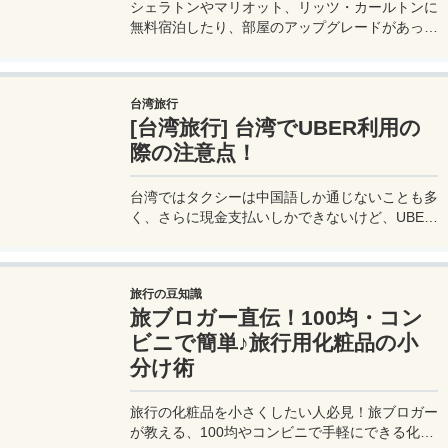
シェラトンやマリオット、リッツ・カールトンに
無料宿泊したり、部屋のアップグレードがあった
り、無料でレイトチェックアウトできたり…。世
界中を旅するモリオとミヅキの旅行をアップグレ
ードさせた「 マリオットアメックス プレミアム
台湾旅行
カード 」の魅力とメリット、デメリットを交え
[台湾旅行] 台湾でUBER利用の
詳しく紹介していきたい。
際の注意点！
台湾ではタクシーは中国語しか通じないことも多
く、さらに現金支払いしかできないけど、UBER
でタクシーを呼べば目的地選択も支払いもUBER
アプリを通してできるので非常に便利。でも
UBER利用は気をつけないと思わぬ高額請求に見
旅行の豆知識
舞われることもあるので注意が必要だ。
旅ブロガー直伝！100均・コン
ビニで簡単♪旅行用化粧品の小
分け術
旅行の化粧品を小さくしたい人必見！旅ブロガー
が教える、100均やコンビニで手軽にできる化粧