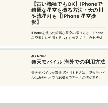
【古い機種でもOK】iPhoneで
け！夫婦喧嘩あり、ホロッと涙することもあり、
中年夫婦の等身大旅行記ブログ。
綺麗な星空を撮る方法・天の川
や流星群も【iPhone 星空撮
影】
iPhoneを使った綺麗な星空の撮り方と、iPhone
星空撮影に使用するおすすめアプリ、必要機材な
どを紹介。最新機種でなくても取れる方法です。
このiPhoneの星空撮影方法を使えば肉眼でも見
るのがやっとな天の川や星雲、そして運が良けれ
楽天Mobile
ば流星群の流れ星も撮影可能なので、iPhoneで
楽天モバイル 海外での利用方法
綺麗な星空撮影をしたいときはチャレンジしてみ
よう。
楽天モバイルを海外で利用する方法。楽天モバイ
ルは海外利用でも2GBまでデータ通信が無料。ま
た楽天モバイル専用アプリの楽天リンクを使え
ば、海外から日本への電話も通話料無料で利用で
きて高額請求も回避できる。