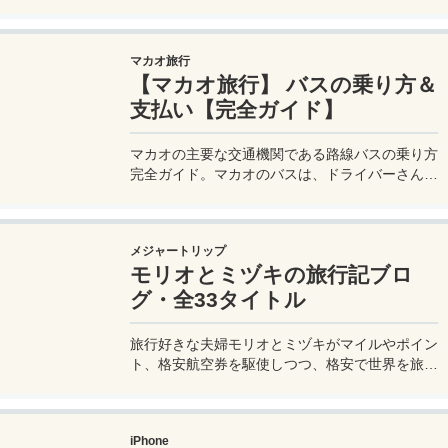
品の小分け術。漏れずに簡単持ち運び♪旅行準備
を楽に済ませるコツを詳しく紹介。
マカオ旅行
【マカオ旅行】 バスの乗り方＆
支払い【完全ガイド】
マカオの主要な交通機関である路線バスの乗り方
完全ガイド。マカオのバスは、ドライバーさんも
英語はあまり通じないしお釣りも出ない。利用方
法を知らないとトラブルの原因にもなる。マカオ
旅行に行く前にマカオのバスの乗り方や支払い方
メジャートリップ
法を知って、現地での移動に備えよう。
モリオとミヅキの旅行記ブロ
グ・全33タイトル
旅行好きな夫婦モリオとミヅキがマイルやポイン
ト、格安航空券を駆使しつつ、格安で世界を旅す
る顔が見える旅行記ブログ。搭乗した飛行機やク
ルーズ船の中の様子、ホテルのレビュー、美味し
いレストラン、お得に旅行できる裏技、旅先での
iPhone
便利な情報、かかった費用など様々な情報をお届