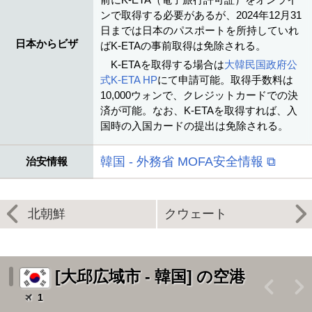
ンで取得する必要があるが、2024年12月31
日までは日本のパスポートを所持していれ
日本からビザ
ばK-ETAの事前取得は免除される。
K-ETAを取得する場合は
大韓民国政府公
式K-ETA HP
にて申請可能。取得手数料は
10,000ウォンで、クレジットカードでの決
済が可能。なお、K-ETAを取得すれば、入
国時の入国カードの提出は免除される。
韓国 - 外務省 MOFA安全情報 ⧉
治安情報
北朝鮮
クウェート
[大邱広域市 - 韓国] の空港
<
>
1