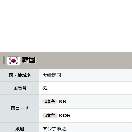
韓国
国・地域名
大韓民国
国番号
82
KR
2文字
国コード
KOR
3文字
地域
アジア地域