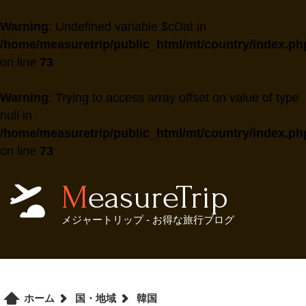
Warning
: Undefined variable $cDat in
/home/measuretrip/public_html/mt/country/index.ph
on line
73
Warning
: Trying to access array offset on value of type
null in
/home/measuretrip/public_html/mt/country/index.ph
on line
73
MeasureTrip
メジャートリップ - お得な旅行ブログ
ホーム
国・地域
韓国