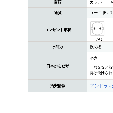
言語
カタルーニ
通貨
ユーロ [EUR
コンセント形状
F (SE)
水道水
飲める
不要
日本からビザ
観光など就
得は免除され
アンドラ -
治安情報