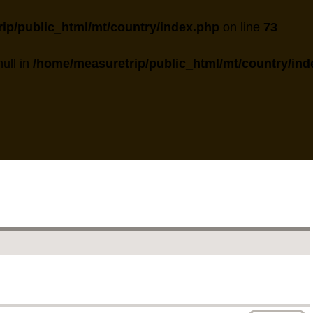
ip/public_html/mt/country/index.php
on line
73
null in
/home/measuretrip/public_html/mt/country/ind