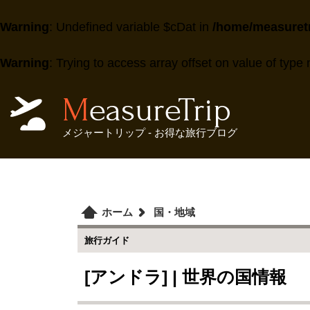
Warning
: Undefined variable $cDat in
/home/measuretr
Warning
: Trying to access array offset on value of type 
MeasureTrip
メジャートリップ - お得な旅行ブログ
ホーム
国・地域
旅行ガイド
[アンドラ] | 世界の国情報