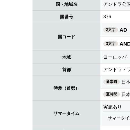
国・地域名
アンドラ公
国番号
376
AD
2文字
国コード
AN
3文字
地域
ヨーロッパ
首都
アンドラ・
通常時
日本
時差（首都）
夏時間
日本
実施あり
サマータイム
サマータイ