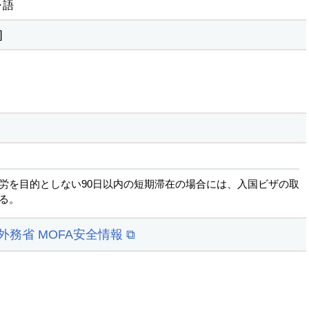
ャ語
]
労を目的としない90日以内の短期滞在の場合には、入国ビザの取
る。
 外務省 MOFA安全情報 ⧉