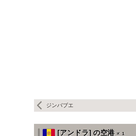
ジンバブエ
[アンドラ] の空港
1