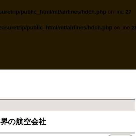
uretrip/public_html/mt/airlines/hdch.php
on line
27
asuretrip/public_html/mt/airlines/hdch.php
on line
2
 | 世界の航空会社