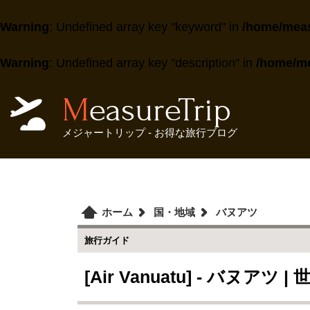
Warning
: Undefined array key "keyword" in
/home/meas
Warning
: Undefined array key "description" in
/home/me
MeasureTrip
メジャートリップ - お得な旅行ブログ
ホーム
国・地域
バヌアツ
旅行ガイド
[Air Vanuatu] - バヌアツ